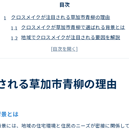
目次
クロスメイクが注目される草加市青柳の理由
クロスメイクが草加市青柳で選ばれる背景とは
地域でクロスメイクが注目される要因を解説
草加市青柳におけるクロスメイク需要の特徴
クロスメイク利用者が増える草加市青柳の傾向
草加市青柳でクロスメイクが話題の理由を検証
壁紙補修にはクロスメイクが選ばれるわけ
される草加市青柳の理由
壁紙補修でクロスメイクが好まれる理由
クロスメイクの壁紙補修で得られるメリット
クロスメイクが壁紙補修に適している理由
背景とは
壁紙補修におけるクロスメイク活用の魅力
背景には、地域の住宅環境と住民のニーズが密接に関係し
クロスメイクが壁紙補修で注目される背景