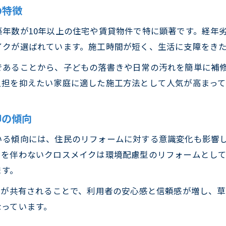
地域密着型で安心できるクロスメイクの特徴
の特徴
地域密着型クロスメイクの安心できる理由
年数が10年以上の住宅や賃貸物件で特に顕著です。経年
クロスメイクが地域密着で信頼される秘訣
イクが選ばれています。施工時間が短く、生活に支障をき
草加市青柳で安心感が生まれるクロスメイク
であることから、子どもの落書きや日常の汚れを簡単に補
地域密着クロスメイクのサポート体制とは
負担を抑えたい家庭に適した施工方法として人気が高まって
クロスメイクの地域密着型サービスの魅力
依頼前に知りたいクロスメイク活用法まとめ
柳の傾向
クロスメイク依頼前に押さえたいポイント
いる傾向には、住民のリフォームに対する意識変化も影響
初めてでも安心のクロスメイク活用方法
えを伴わないクロスメイクは環境配慮型のリフォームとし
クロスメイクを依頼する前の確認事項まとめ
ます。
クロスメイク活用の流れと注意点を解説
果が共有されることで、利用者の安心感と信頼感が増し、
クロスメイク依頼時に役立つ準備と知識
なっています。