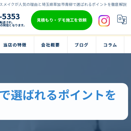
スメイクが人気の理由と埼玉県草加市青柳で選ばれるポイントを徹底解説
-5353
見積もり・デモ施工を依頼
転送され、
の発信となります。
当店の特徴
会社概要
ブログ
コラム
リビング
子供部屋
で選ばれるポイントを
戸建て
洗面台
寝室