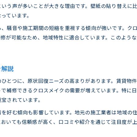
という声が多いことが大きな理由です。壁紙の貼り替えに
草加市青柳で人気クロスメイクの魅力発見
なっています。
クロスメイクの魅力を草加市青柳で実感
ら、騒音や施工期間の短縮を重視する傾向が強いです。ク
草加市青柳で人気のクロスメイクの強み
補修が可能なため、地域特性に適合しています。このよう
クロスメイクが草加市青柳で評価される理由
草加市青柳でクロスメイクが選ばれるポイント
クロスメイクの実用性を草加市青柳で知る
を解説
原状回復を考えるならクロスメイクが有力
のひとつに、原状回復ニーズの高まりがあります。賃貸物
原状回復でクロスメイクが選ばれる理由
トで補修できるクロスメイクの需要が増えています。特に
クロスメイクが原状回復に効果的なワケ
重宝されています。
原状回復の場面でクロスメイクが有力な理由
者を好む傾向も影響しています。地元の施工業者は地域の
クロスメイクで原状回復を成功させる方法
においても信頼感が高く、口コミや紹介を通じて注目度が上
クロスメイク利用で原状回復がスムーズに