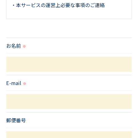
・本サービスの運営上必要な事項のご連絡
＜個人情報の提供について＞
当店ではお客様の同意を得た場合または法令に定め
られた場合を除き、
お名前
※
取得した個人情報を第三者に提供することはいたし
ません。
＜個人情報の委託について＞
E-mail
※
当店では、利用目的の達成に必要な範囲において、
個人情報を外部に委託する場合があります。
これらの委託先に対しては個人情報保護契約等の措
置をとり、適切な監督を行います。
郵便番号
＜個人情報の安全管理＞