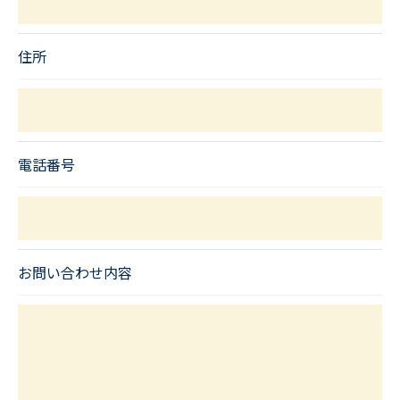
当店では、個人情報の漏洩等がなされないよう、適
切に安全管理対策を実施します。
住所
＜個人情報を与えなかった場合に生じる結果＞
必要な情報を頂けない場合は、それに対応した当店
のサービスをご提供できない場合がございますので
電話番号
予めご了承ください。
＜個人情報の開示･訂正・削除･利用停止の手続につ
いて＞
お問い合わせ内容
当店では、お客様の個人情報の開示･訂正･削除・利
用停止の手続を定めさせて頂いております。
ご本人である事を確認のうえ、対応させて頂きま
す。
個人情報の開示･訂正･削除・利用停止の具体的手続