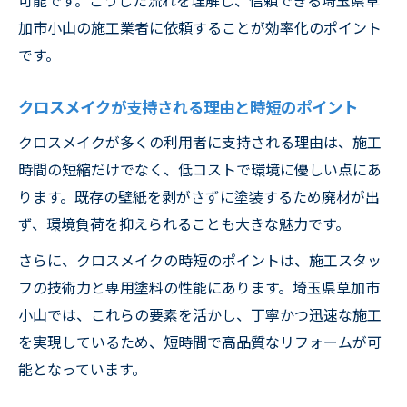
説
加市小山の施工業者に依頼することが効率化のポイント
クロスメイクで壁紙を手軽に美しくリフォ
です。
ーム
失敗やデメリットを防ぐクロスメイクのポイン
クロスメイクが支持される理由と時短のポイント
ト
クロスメイクが多くの利用者に支持される理由は、施工
クロスメイクのデメリットとその対策方法
時間の短縮だけでなく、低コストで環境に優しい点にあ
クロスメイク失敗例から学ぶ注意ポイント
ります。既存の壁紙を剥がさずに塗装するため廃材が出
クロスメイクの評判や実際の失敗事例を解
ず、環境負荷を抑えられることも大きな魅力です。
説
さらに、クロスメイクの時短のポイントは、施工スタッ
クロスメイクでカビ対策するためのコツ
フの技術力と専用塗料の性能にあります。埼玉県草加市
クロスメイクのよくある失敗を防ぐ準備方
小山では、これらの要素を活かし、丁寧かつ迅速な施工
法
を実現しているため、短時間で高品質なリフォームが可
能となっています。