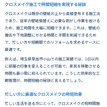
イント
クロスメイク施工で時間短縮を実現する秘訣
自分で挑戦したい方必見のクロスメイク活用法
クロスメイクは既存の壁紙の上から直接塗布する施工法
クロスメイクを自分で試す前に知っておく
であり、従来の壁紙張替えに必要な剥がし作業を省ける
コツ
ため、施工時間を大幅に短縮できます。これは、壁紙の
クロスメイク塗料や道具のホームセンター
撤去や下地調整にかかる時間と手間を削減できるため
購入法
で、忙しい方や短期間でのリフォームを求めるケースに
クロスメイク自分で施工する際のポイント
最適です。
と注意点
例えば、埼玉県草加市小山での施工実績では、1日以内
DIYでクロスメイクを成功させるための手順
に部屋の印象を変えることが可能で、家具を移動させる
解説
時間も最小限に抑えられています。こうした効率的な工
クロスメイク自分での失敗例とその対策方
期管理が、時間短縮の秘訣と言えるでしょう。
法
埼玉県草加市小山における効率的リフォームの
忙しい方に最適なクロスメイクの時短効果
秘訣
忙しい生活を送る方にとって、クロスメイクの短時間施