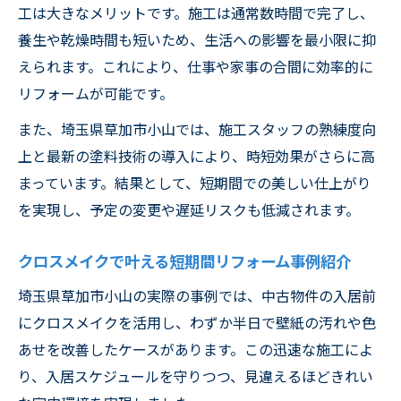
草加市小山でクロスメイク活用が進む理由
工は大きなメリットです。施工は通常数時間で完了し、
とは
養生や乾燥時間も短いため、生活への影響を最小限に抑
クロスメイク施工で地域のリフォームが変
えられます。これにより、仕事や家事の合間に効率的に
わる
リフォームが可能です。
草加市小山で人気のクロスメイク事例を紹
また、埼玉県草加市小山では、施工スタッフの熟練度向
介
上と最新の塗料技術の導入により、時短効果がさらに高
地元でクロスメイクを選ぶ際のポイントと
まっています。結果として、短期間での美しい仕上がり
流れ
を実現し、予定の変更や遅延リスクも低減されます。
効率的リフォームにクロスメイクが最適な
クロスメイクで叶える短期間リフォーム事例紹介
理由
クロスメイクの施工時間とコストを徹底解説
埼玉県草加市小山の実際の事例では、中古物件の入居前
にクロスメイクを活用し、わずか半日で壁紙の汚れや色
クロスメイクの施工時間はどれくらいかか
あせを改善したケースがあります。この迅速な施工によ
る？
り、入居スケジュールを守りつつ、見違えるほどきれい
コストパフォーマンスで選ばれるクロスメ