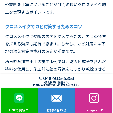
や説明を丁寧に受けることが評判の良いクロスメイク施
工を実現するポイントです。
クロスメイクでカビ対策するためのコツ
クロスメイクは壁紙の表面を塗装するため、カビの発生
を抑える効果も期待できます。しかし、カビ対策には下
地の湿気対策や塗料の選定が重要です。
埼玉県草加市小山の施工事例では、防カビ成分を含んだ
塗料を使用し、施工前に壁の湿気をしっかり乾燥させる
ことで、カビの再発を防止しています。特に湿度の高い
048-915-5353
※業務携帯に転送され、
場所では、通気性を確保することも大切です。
折返しは携帯番号からの発信となります。
また、施工後も定期的な換気や湿度管理を行うことで、
カビの発生リスクを減らせます。これらのコツを守るこ
とで、クロスメイクによる快適な空間づくりが可能で
LINEで完結
お問い合わせ
Instagram