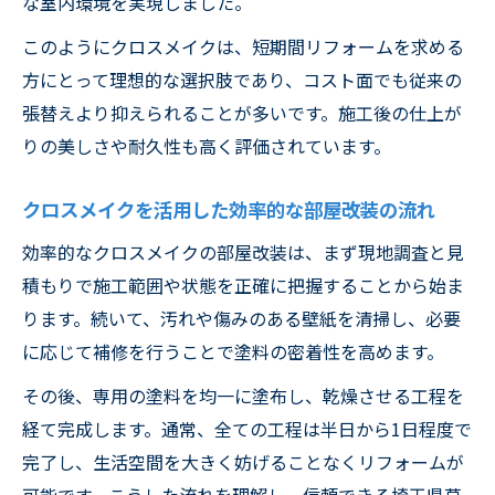
な室内環境を実現しました。
イク
クロスメイク料金の目安と費用節約のコツ
このようにクロスメイクは、短期間リフォームを求める
方にとって理想的な選択肢であり、コスト面でも従来の
従来リフォームとクロスメイク時間の違い
張替えより抑えられることが多いです。施工後の仕上が
クロスメイクのコスト比較とお得な利用方
りの美しさや耐久性も高く評価されています。
法
壁紙リフォームならクロスメイクが選ばれる理
クロスメイクを活用した効率的な部屋改装の流れ
由
効率的なクロスメイクの部屋改装は、まず現地調査と見
クロスメイクが壁紙リフォームに最適な理
積もりで施工範囲や状態を正確に把握することから始ま
由
ります。続いて、汚れや傷みのある壁紙を清掃し、必要
クロスメイクと従来リフォームの違いを比
に応じて補修を行うことで塗料の密着性を高めます。
較
その後、専用の塗料を均一に塗布し、乾燥させる工程を
壁紙リフォームでクロスメイクが人気の背
経て完成します。通常、全ての工程は半日から1日程度で
景
完了し、生活空間を大きく妨げることなくリフォームが
クロスメイクによる壁紙再生のメリット解
可能です。こうした流れを理解し、信頼できる埼玉県草