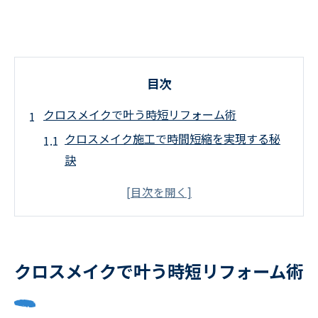
目次
クロスメイクで叶う時短リフォーム術
クロスメイク施工で時間短縮を実現する秘
訣
忙しい方に最適なクロスメイクの時短効果
クロスメイクで叶える短期間リフォーム事
例紹介
クロスメイクを活用した効率的な部屋改装
クロスメイクで叶う時短リフォーム術
の流れ
クロスメイクが支持される理由と時短のポ