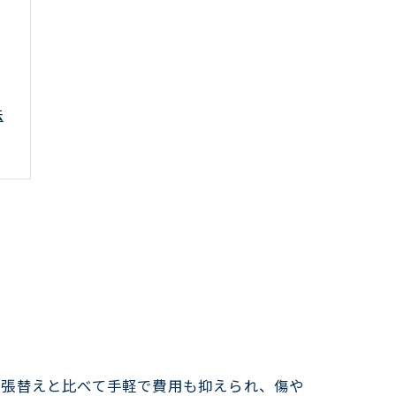
法
方
紙張替えと比べて手軽で費用も抑えられ、傷や