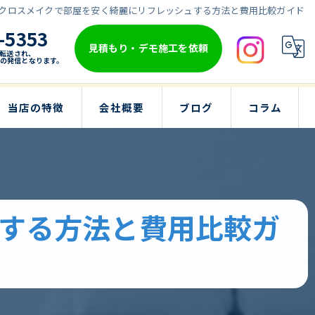
クロスメイクで部屋を安く綺麗にリフレッシュする方法と費用比較ガイド
-5353
見積もり・デモ施工を依頼
転送され、
の発信となります。
当店の特徴
会社概要
ブログ
コラム
リビング
子供部屋
する方法と費用比較ガ
戸建て
洗面台
寝室