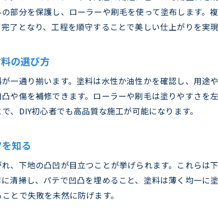
クロスメイクで安全性や健康に配慮した部屋作り
外の部分を保護し、ローラーや刷毛を使って塗布します。
クロスメイクがもたらす環境と健康へのメリット
て完了となり、工程を順守することで美しい仕上がりを実現
クロスメイクの安全性と塗料選びのポイント
クロスメイクで健康リスクを減らす施工法
材料の選び方
クロスメイク施工時に気をつけたい衛生面対策
料が一通り揃います。塗料は水性か油性かを確認し、用途
クロスメイクで快適な室内環境を維持する方法
凹凸や傷を補修できます。ローラーや刷毛は塗りやすさを
で、DIY初心者でも高品質な施工が可能になります。
ツを知る
がれ、下地の凸凹が目立つことが挙げられます。これらは
寧に清掃し、パテで凹凸を埋めること、塗料は薄く均一に
ることで失敗を未然に防げます。