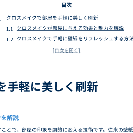
目次
クロスメイクで部屋を手軽に美しく刷新
クロスメイクが部屋に与える効果と魅力を解説
クロスメイクで手軽に壁紙をリフレッシュする方
クロスメイクの評判と実例から見る部屋の変化
クロスメイクが人気な理由と壁紙革命のポイント
クロスメイクの料金相場とコスパの良さを比較
クロスメイクで理想の空間を叶える活用術
を手軽に美しく刷新
自分でできるクロスメイクの基本手順
クロスメイクを自分で始めるための準備と注意点
クロスメイク塗料購入から施工までの流れを紹介
力を解説
ホームセンターでそろうクロスメイク材料の選び
すことで、部屋の印象を劇的に変える技術です。従来の壁
クロスメイクの失敗例と自分で防ぐコツを知る