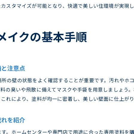
クロスメイクに必要な塗料購入と選び方のコツ
たカスタマイズが可能となり、快適で美しい住環境が実現し
ホームセンター活用でクロスメイク材料を揃える
クロスメイクのDIYに適した道具と下準備について
メイクの基本手順
クロスメイク材料選びで迷わないための基礎知識
クロスメイクの自分で施工に役立つ材料情報
失敗しないクロスメイクのコツと注意点
クロスメイクの失敗例と成功させるためのコツ
備と注意点
クロスメイク施工で避けたい注意ポイントを紹介
場所の壁の状態をよく確認することが重要です。汚れやホ
クロスメイクの自分での施工時に気をつけたい点
塗料の臭いや飛散に備えてマスクや手袋を用意しましょう
クロスメイクの評判から学ぶ失敗しない方法
。これにより、塗料が均一に密着し、美しい壁面に仕上がり
クロスメイク材料選びで押さえるべきポイント
クロスメイクのDIYでも安心の失敗対策術
流れを紹介
クロスメイクで安全・健康な空間を実現
ます。ホームセンターや専門店で用途に合った専用塗料を