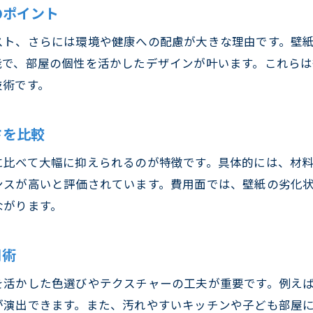
クロスメイク施工でありがちなトラブルと原因
のポイント
クロスメイクの評判から見る不満点とその対処法
スト、さらには環境や健康への配慮が大きな理由です。壁
クロスメイクのメリットだけでなく弱点も知ろう
能で、部屋の個性を活かしたデザインが叶います。これら
クロスメイク業者選びで失敗しないための注意点
技術です。
クロスメイクと塗装の費用面を徹底比較
クロスメイクと塗装どちらが安いか徹底比較
さを比較
クロスメイクの料金相場と費用を抑える方法
に比べて大幅に抑えられるのが特徴です。具体的には、材
クロスメイクの費用と塗装料金の違いを解説
ンスが高いと評価されています。費用面では、壁紙の劣化
クロスメイクと塗装のコスパ比較と選び方のコツ
ながります。
クロスメイクの費用対効果で賢くリフォーム
クロスメイクの料金比較で後悔しない選択を
用術
ホームセンター活用でクロスメイク材料選び
を活かした色選びやテクスチャーの工夫が重要です。例え
ホームセンターで選ぶクロスメイク材料のポイン
が演出できます。また、汚れやすいキッチンや子ども部屋