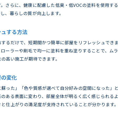
。さらに、健康に配慮した低臭・低VOCの塗料を使用す
クロスメイクでDIY初心者も安心の基本手順解説
新し、暮らしの質が向上します。
自分でクロスメイクする際のよくある疑問と解決
クロスメイクの持続年数と実際の耐久性
シュする方法
クロスメイクは何年持つのか実際の耐久性を検証
布するだけで、短期間かつ簡単に部屋をリフレッシュでき
クロスメイク施工後の持続年数とメンテナンス法
ローラーや刷毛で均一に塗料を重ね塗りすることで、ムラ
クロスメイクの耐久力と壁紙状態の関係を解説
性の高い施工が期待できます。
クロスメイクで長持ちさせるコツと注意する点
クロスメイクの評判から読み解く耐用年数の目安
屋の変化
クロスメイクと従来工法の耐久性比較とポイント
に蘇った」「色や質感が選べて自分好みの空間になった」
気になるクロスメイクのデメリット解説
感のある表面に変わり、部屋全体が明るく広く感じられる
クロスメイクのデメリットと注意すべき点を解説
さと仕上がりの満足度が支持されていることが分かります
クロスメイク失敗例から学ぶリスクと対策方法