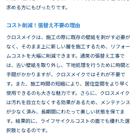
クロスメイクで新たなライフスタイルを
求める方にもぴったりです。
クロスメイクバリューが提案する草加市の住ま
い改革
コスト削減！張替え不要の理由
草加市の住まいに革新を
クロスメイクは、施工の際に既存の壁紙を剥がす必要が
クロスメイクバリューの取り組み
なく、そのまま上に新しい層を施工するため、リフォー
環境に配慮した施工法
ムコストを大幅に削減できます。通常の張替え工事で
未来を見据えた住まい作り
は、古い壁紙を取り外し、下地処理を行うために時間と
草加市で展開する新サービス
手間がかかりますが、クロスメイクではそれが不要で
す。また、施工時間の短縮により、居住空間をより早く
顧客満足度を追求した施工
使用できるのも大きな魅力です。さらに、クロスメイク
は汚れを目立たなくする効果があるため、メンテナンス
が少なく済み、長期間にわたって美しい状態を保てま
す。結果的に、ライフサイクルコストの面でも優れた選
択肢となるのです。