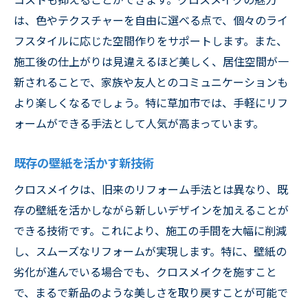
草加市での施工実績とお客様の声
は、色やテクスチャーを自由に選べる点で、個々のライ
壁の汚れをスッキリ解消！草加市で話題のクロ
フスタイルに応じた空間作りをサポートします。また、
スメイクが登場
施工後の仕上がりは見違えるほど美しく、居住空間が一
クロスメイクで叶える清潔な壁
新されることで、家族や友人とのコミュニケーションも
日常の汚れを防ぐ施工の仕組み
より楽しくなるでしょう。特に草加市では、手軽にリフ
メンテナンス不要の新技術
ォームができる手法として人気が高まっています。
草加市での具体的な施工例
既存の壁紙を活かす新技術
お客様の感動の声を紹介
リフレッシュした空間での生活
クロスメイクは、旧来のリフォーム手法とは異なり、既
存の壁紙を活かしながら新しいデザインを加えることが
草加市両新田西町でクロスメイク完成の裏側を
できる技術です。これにより、施工の手間を大幅に削減
公開
し、スムーズなリフォームが実現します。特に、壁紙の
実際の施工プロセスを詳しく紹介
劣化が進んでいる場合でも、クロスメイクを施すこと
壁紙リフレッシュのための準備
で、まるで新品のような美しさを取り戻すことが可能で
プロフェッショナルの技が光る瞬間