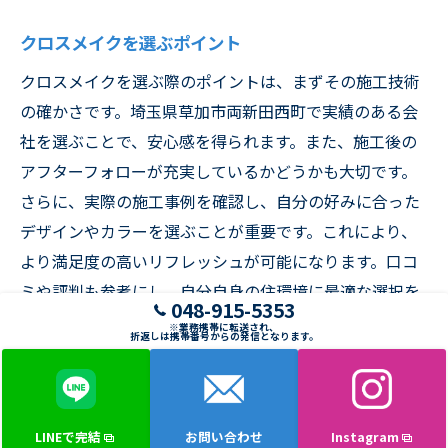
クロスメイクを選ぶポイント
クロスメイクを選ぶ際のポイントは、まずその施工技術
の確かさです。埼玉県草加市両新田西町で実績のある会
社を選ぶことで、安心感を得られます。また、施工後の
アフターフォローが充実しているかどうかも大切です。
さらに、実際の施工事例を確認し、自分の好みに合った
デザインやカラーを選ぶことが重要です。これにより、
より満足度の高いリフレッシュが可能になります。口コ
ミや評判も参考にし、自分自身の住環境に最適な選択を
048-915-5353
することで、日常生活をより快適にすることができま
※業務携帯に転送され、
折返しは携帯番号からの発信となります。
す。埼玉県草加市でのクロスメイクは、まさに新しい空
間作りのパートナーです。
LINEで完結
お問い合わせ
Instagram