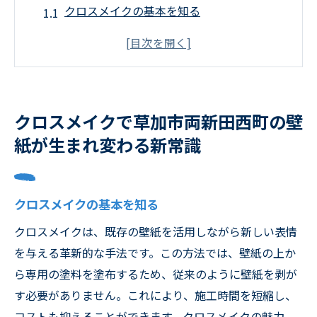
クロスメイクの基本を知る
既存の壁紙を活かす新技術
施工前後の劇的変化
環境にも優しいクロスメイクの特長
コスト削減！張替え不要の理由
クロスメイクで草加市両新田西町の壁
クロスメイクが草加市で選ばれる理由
紙が生まれ変わる新常識
草加市で注目の次世代施工法クロスメイクの効
果を徹底解説
施工法の詳細とその効果
クロスメイクの基本を知る
色褪せや汚れを一掃する技術力
クロスメイクは、既存の壁紙を活用しながら新しい表情
クロスメイク成功の鍵とは
を与える革新的な手法です。この方法では、壁紙の上か
住まいの価値を高める施工
ら専用の塗料を塗布するため、従来のように壁紙を剥が
す必要がありません。これにより、施工時間を短縮し、
事例で見るクロスメイクのメリット
コストも抑えることができます。クロスメイクの魅力