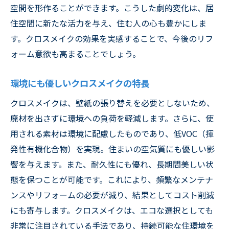
新品同様の仕上がりを実現
空間を形作ることができます。こうした劇的変化は、居
住空間に新たな活力を与え、住む人の心も豊かにしま
壁紙の色合いが蘇る理由
す。クロスメイクの効果を実感することで、今後のリフ
クロスメイクで得られる利便性
ォーム意欲も高まることでしょう。
施工後の維持管理方法
お客様の驚きと満足の声
環境にも優しいクロスメイクの特長
草加市での施工写真を公開
クロスメイクは、壁紙の張り替えを必要としないため、
草加市両新田西町でクロスメイクを施した実例
廃材を出さずに環境への負荷を軽減します。さらに、使
を紹介
用される素材は環境に配慮したものであり、低VOC（揮
施工前後の比較で見る違い
発性有機化合物）を実現。住まいの空気質にも優しい影
実例から学ぶ施工のポイント
響を与えます。また、耐久性にも優れ、長期間美しい状
草加市での成功事例を一挙公開
態を保つことが可能です。これにより、頻繁なメンテナ
ンスやリフォームの必要が減り、結果としてコスト削減
選ばれる理由はここにある
にも寄与します。クロスメイクは、エコな選択としても
お客様の声から見える効果
非常に注目されている手法であり、持続可能な住環境を