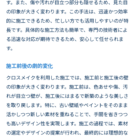
す。また、傷や汚れが目立つ部分も隠せるため、見た目
クロスメイクを選んだ理由
の印象が大きく変わります。この手法は、迅速かつ効率
施工後のビフォーアフター
的に施工できるため、忙しい方でも活用しやすいのが特
施工の流れと所要時間
長です。具体的な施工方法も簡単で、専門の技術者によ
る迅速な対応が期待できるため、安心して任せられま
クロスメイクの魅力を草加市で体感！壁紙リフ
す。
レッシュ術
クロスメイクの特異な魅力
施工前後の劇的変化
草加市での体験談を紹介
クロスメイクを利用した施工では、施工前と施工後の壁
壁紙のリフレッシュで得られる効果
の印象が大きく変わります。施工前は、色あせや傷、汚
新しい空間作りをサポート
れが目立つ壁が、施工後にはまるで新築のような美しさ
草加市での評判と口コミ
を取り戻します。特に、古い壁紙やペイントをそのまま
クロスメイクを選ぶポイント
活かしつつ新しい素材を重ねることで、手間を省きつつ
まるで新品？草加市の住まいがクロスメイクで
も高いデザイン性を実現します。施工の過程では、素材
劇的変化
の選定やデザインの提案が行われ、最終的には理想的な